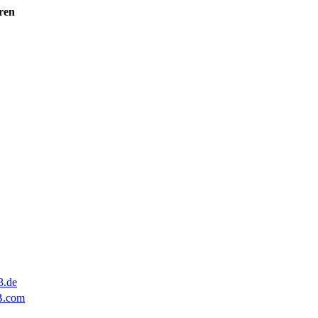
ren
3.de
B.com