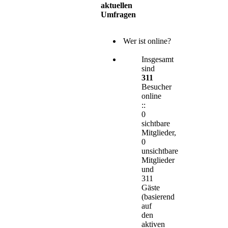
aktuellen
Umfragen
Wer ist online?
Insgesamt
sind
311
Besucher
online
::
0
sichtbare
Mitglieder,
0
unsichtbare
Mitglieder
und
311
Gäste
(basierend
auf
den
aktiven