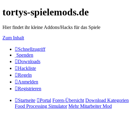
tortys-spielemods.de
Hier findet ihr kleine Addons/Hacks für das Spiele
Zum Inhalt
Schnellzugriff
Spenden
Downloads
Hackliste
Regeln
Anmelden
Registrieren
Startseite
Portal
Foren-Übersicht
Download Kategorien
Food Processing Simulator
Mehr Mitarbeiter Mod