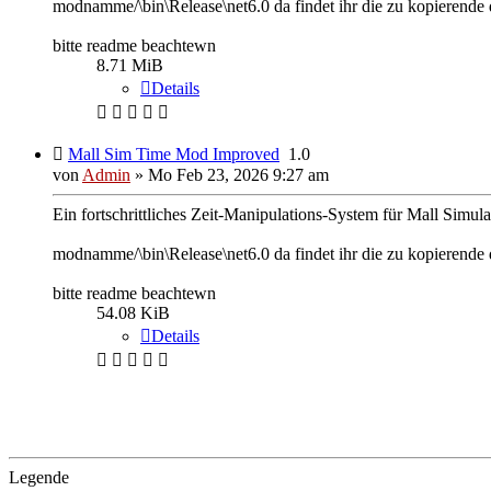
modnamme/\bin\Release\net6.0 da findet ihr die zu kopierende d
bitte readme beachtewn
8.71 MiB
Details
Mall Sim Time Mod Improved
1.0
von
Admin
»
Mo Feb 23, 2026 9:27 am
Ein fortschrittliches Zeit-Manipulations-System für Mall Simul
modnamme/\bin\Release\net6.0 da findet ihr die zu kopierende d
bitte readme beachtewn
54.08 KiB
Details
Legende