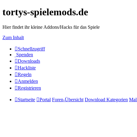
tortys-spielemods.de
Hier findet ihr kleine Addons/Hacks für das Spiele
Zum Inhalt
Schnellzugriff
Spenden
Downloads
Hackliste
Regeln
Anmelden
Registrieren
Startseite
Portal
Foren-Übersicht
Download Kategorien
Mal