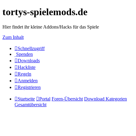
tortys-spielemods.de
Hier findet ihr kleine Addons/Hacks für das Spiele
Zum Inhalt
Schnellzugriff
Spenden
Downloads
Hackliste
Regeln
Anmelden
Registrieren
Startseite
Portal
Foren-Übersicht
Download Kategorien
Gesamtübersicht