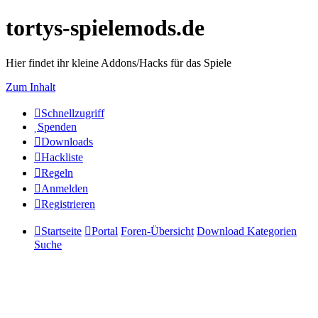
tortys-spielemods.de
Hier findet ihr kleine Addons/Hacks für das Spiele
Zum Inhalt
Schnellzugriff
Spenden
Downloads
Hackliste
Regeln
Anmelden
Registrieren
Startseite
Portal
Foren-Übersicht
Download Kategorien
Suche