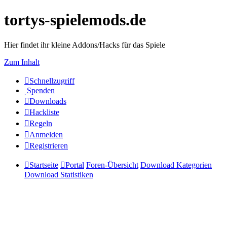
tortys-spielemods.de
Hier findet ihr kleine Addons/Hacks für das Spiele
Zum Inhalt
Schnellzugriff
Spenden
Downloads
Hackliste
Regeln
Anmelden
Registrieren
Startseite
Portal
Foren-Übersicht
Download Kategorien
Download Statistiken