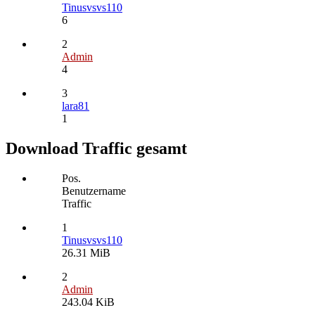
Tinusvsvs110
6
2
Admin
4
3
lara81
1
Download Traffic gesamt
Pos.
Benutzername
Traffic
1
Tinusvsvs110
26.31 MiB
2
Admin
243.04 KiB