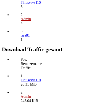
Tinusvsvs110
6
2
Admin
4
3
lara81
1
Download Traffic gesamt
Pos.
Benutzername
Traffic
1
Tinusvsvs110
26.31 MiB
2
Admin
243.04 KiB