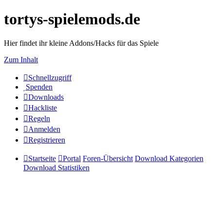
tortys-spielemods.de
Hier findet ihr kleine Addons/Hacks für das Spiele
Zum Inhalt
Schnellzugriff
Spenden
Downloads
Hackliste
Regeln
Anmelden
Registrieren
Startseite
Portal
Foren-Übersicht
Download Kategorien
Download Statistiken