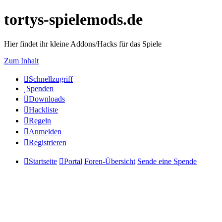
tortys-spielemods.de
Hier findet ihr kleine Addons/Hacks für das Spiele
Zum Inhalt
Schnellzugriff
Spenden
Downloads
Hackliste
Regeln
Anmelden
Registrieren
Startseite
Portal
Foren-Übersicht
Sende eine Spende