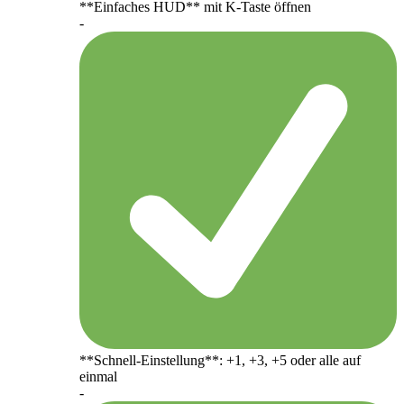
**Einfaches HUD** mit K-Taste öffnen
-
**Schnell-Einstellung**: +1, +3, +5 oder alle auf
einmal
-