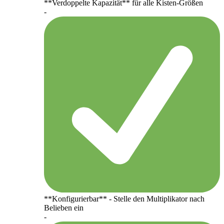
**Verdoppelte Kapazität** für alle Kisten-Größen
-
**Konfigurierbar** - Stelle den Multiplikator nach
Belieben ein
-