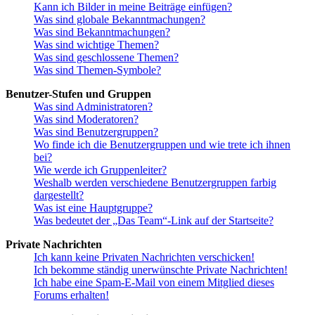
Kann ich Bilder in meine Beiträge einfügen?
Was sind globale Bekanntmachungen?
Was sind Bekanntmachungen?
Was sind wichtige Themen?
Was sind geschlossene Themen?
Was sind Themen-Symbole?
Benutzer-Stufen und Gruppen
Was sind Administratoren?
Was sind Moderatoren?
Was sind Benutzergruppen?
Wo finde ich die Benutzergruppen und wie trete ich ihnen
bei?
Wie werde ich Gruppenleiter?
Weshalb werden verschiedene Benutzergruppen farbig
dargestellt?
Was ist eine Hauptgruppe?
Was bedeutet der „Das Team“-Link auf der Startseite?
Private Nachrichten
Ich kann keine Privaten Nachrichten verschicken!
Ich bekomme ständig unerwünschte Private Nachrichten!
Ich habe eine Spam-E-Mail von einem Mitglied dieses
Forums erhalten!