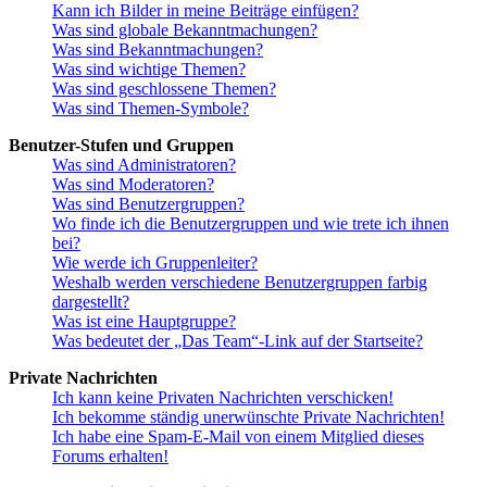
Kann ich Bilder in meine Beiträge einfügen?
Was sind globale Bekanntmachungen?
Was sind Bekanntmachungen?
Was sind wichtige Themen?
Was sind geschlossene Themen?
Was sind Themen-Symbole?
Benutzer-Stufen und Gruppen
Was sind Administratoren?
Was sind Moderatoren?
Was sind Benutzergruppen?
Wo finde ich die Benutzergruppen und wie trete ich ihnen
bei?
Wie werde ich Gruppenleiter?
Weshalb werden verschiedene Benutzergruppen farbig
dargestellt?
Was ist eine Hauptgruppe?
Was bedeutet der „Das Team“-Link auf der Startseite?
Private Nachrichten
Ich kann keine Privaten Nachrichten verschicken!
Ich bekomme ständig unerwünschte Private Nachrichten!
Ich habe eine Spam-E-Mail von einem Mitglied dieses
Forums erhalten!