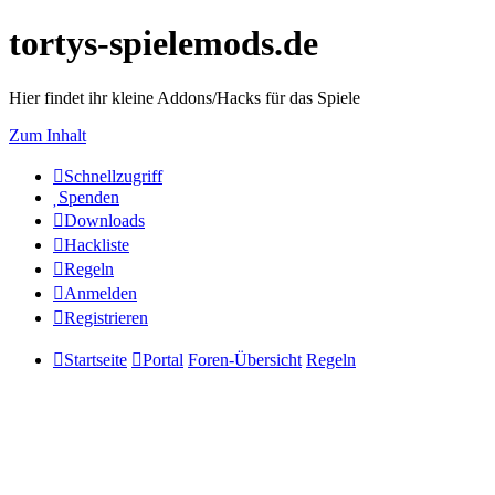
tortys-spielemods.de
Hier findet ihr kleine Addons/Hacks für das Spiele
Zum Inhalt
Schnellzugriff
Spenden
Downloads
Hackliste
Regeln
Anmelden
Registrieren
Startseite
Portal
Foren-Übersicht
Regeln