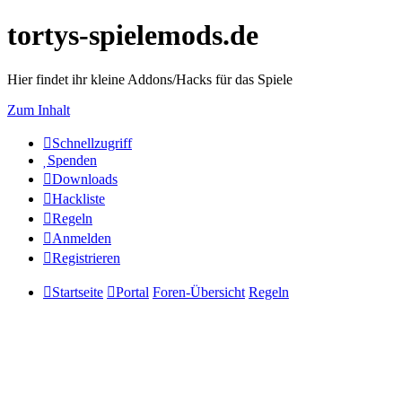
tortys-spielemods.de
Hier findet ihr kleine Addons/Hacks für das Spiele
Zum Inhalt
Schnellzugriff
Spenden
Downloads
Hackliste
Regeln
Anmelden
Registrieren
Startseite
Portal
Foren-Übersicht
Regeln