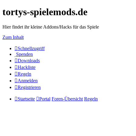
tortys-spielemods.de
Hier findet ihr kleine Addons/Hacks für das Spiele
Zum Inhalt
Schnellzugriff
Spenden
Downloads
Hackliste
Regeln
Anmelden
Registrieren
Startseite
Portal
Foren-Übersicht
Regeln