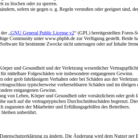
it zu löschen oder zu sperren.
uändern, sofern sie gegen o. g. Regeln verstoßen oder geeignet sind, 
 der „
GNU General Public License v2
“ (GPL) bereitgestellten Foren
hige Community unter www.phpbb.de zur Verfügung gestellt. Beide hab
oftware für bestimmte Zwecke nicht untersagen oder auf Inhalte frem
rper und Gesundheit und der Verletzung wesentlicher Vertragspflichten
ch für mittelbare Folgeschäden wie insbesondere entgangenen Gewinn.
em oder grob fahrlässigem Verhalten oder bei Schäden aus der Verletz
i Vertragsschluss typischerweise vorhersehbaren Schäden und im übrigen
besondere entgangenen Gewinn.
ng von Leben, Körper und Gesundheit oder vorsätzlichem oder grob fah
e nach auf die vertragstypischen Durchschnittsschäden begrenzt. Dies
h zugunsten der Mitarbeiter und Erfüllungsgehilfen des Betreibers.
bleiben unberührt.
e Datenschutzerklärung zu ändern. Die Änderung wird dem Nutzer per E-